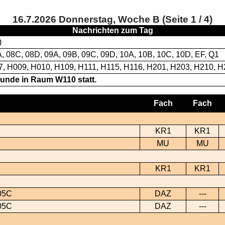
16.7.2026 Donnerstag, Woche B (Seite 1 / 4)
Nachrichten zum Tag
)
, 08C, 08D, 09A, 09B, 09C, 09D, 10A, 10B, 10C, 10D, EF, Q1
, H009, H010, H109, H111, H115, H116, H201, H203, H210, 
tunde in Raum W110 statt.
Fach
Fach
KR1
KR1
MU
MU
KR1
KR1
05C
DAZ
---
05C
DAZ
---