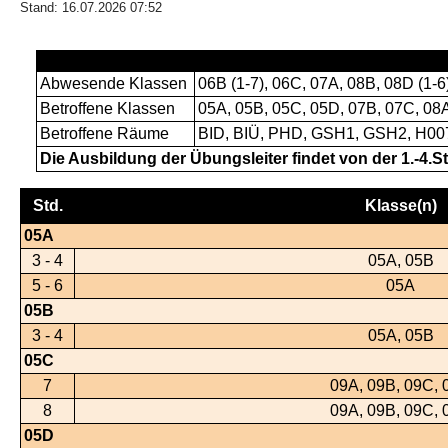
Stand: 16.07.2026 07:52
Abwesende Klassen
06B (1-7), 06C, 07A, 08B, 08D (1-6
Betroffene Klassen
05A, 05B, 05C, 05D, 07B, 07C, 08A
Betroffene Räume
BID, BIÜ, PHD, GSH1, GSH2, H007
Die Ausbildung der Übungsleiter findet von der 1.-4.S
Std.
Klasse(n)
05A
3 - 4
05A, 05B
5 - 6
05A
05B
3 - 4
05A, 05B
05C
7
09A, 09B, 09C, 
8
09A, 09B, 09C, 
05D