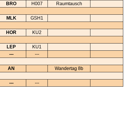
BRO
H007
Raumtausch
MLK
GSH1
HOR
KU2
LEP
KU1
---
---
AN
Wandertag 8b
---
---