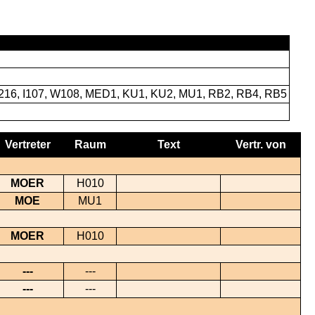
H216, I107, W108, MED1, KU1, KU2, MU1, RB2, RB4, RB5
Vertreter
Raum
Text
Vertr. von
MOER
H010
MOE
MU1
MOER
H010
---
---
---
---